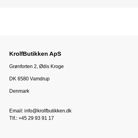
QUICK VIEW
QUICK VIEW
QUICK VIEW
QUICK VIEW
KROLF-AUSRÜSTUNG
KROLF-AUSRÜSTUNG
INNEN KROLF
INNEN KROLF
Krolfkeule abgekürzt
Krolfschläger verlängert
8 innen Kugeln 65mm
8 innen Kugeln 80mm
300,00 kr
375,00 kr
640,00 kr
880,00 kr
KrolfButikken ApS
Grønforten 2, Ødis Kroge
DK 6580 Vamdrup
Denmark
Email: info@krolfbutikken.dk
Tlf.: +45 29 93 91 17