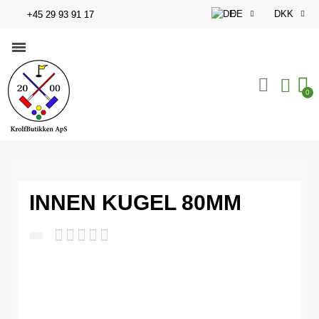
DE
DKK
+45 29 93 91 17
Krolf-Ausrüstung
INNEN KUGEL 80MM




