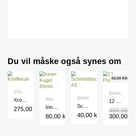
Du vil måske også synes om
-50,00 KR
QUICK VIEW
QUICK VIEW
STARTSEITE
BAHN
QUICK VIEW
QUICK VIEW
BAHN
INNEN KROLF
Krolfkeule
12 Plastikschilder
Schreibblock A5
Innen Kugel 65mm
275,00 kr
350,00 kr
40,00 kr
80,00 kr
300,00 kr